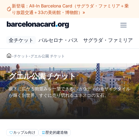
コ
新登場：All-In Barcelona Card（サグラダ・ファミリア＋乗
ン
り放題交通＋33の美術館・博物館）»
テ
メ
ン
ニ
ツ
ュ
全チケット
バルセロナ・パス
サグラダ・ファミリア
へ
ー
ス
キ
-
チケット
-
グエル公園 チケット
ッ
プ
グエル公園 チケット
眼下に広がる街並みを一望できる、ガウディのモザイクタイル
が輝く別世界。すぐに売り切れるユネスコの宝石。
カップル向け
歴史的建造物