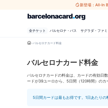
コ
新登場：All-I
ン
テ
ン
ツ
全チケット
バルセロナ・パス
サグラダ・ファミ
へ
ス
キ
-
バルセロナカード料金
ッ
プ
バルセロナカード料金
バルセロナカードの料金は、カードの有効日数
ードが39ユーロから、5日間（120時間）の
5日間カードは最もお得です。1日あたりの料