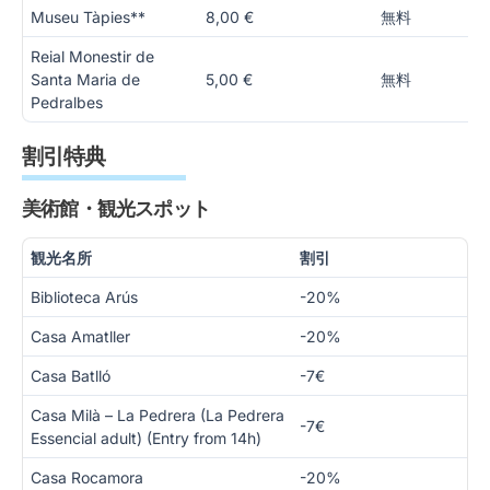
Museu Tàpies**
8,00 €
無料
Reial Monestir de
Santa Maria de
5,00 €
無料
Pedralbes
割引特典
美術館・観光スポット
観光名所
割引
Biblioteca Arús
-20%
Casa Amatller
-20%
Casa Batlló
-7€
Casa Milà – La Pedrera (La Pedrera
-7€
Essencial adult) (Entry from 14h)
Casa Rocamora
-20%