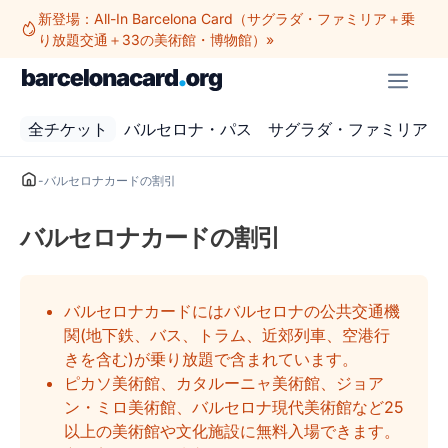
コ
新登場：All-In Barcelona Card（サグラダ・ファミリア＋乗
ン
り放題交通＋33の美術館・博物館）»
テ
メ
ン
ニ
ツ
ュ
全チケット
バルセロナ・パス
サグラダ・ファミリア
へ
ー
ス
キ
-
バルセロナカードの割引
ッ
プ
バルセロナカードの割引
バルセロナカードにはバルセロナの公共交通機
関(地下鉄、バス、トラム、近郊列車、空港行
きを含む)が乗り放題で含まれています。
ピカソ美術館、カタルーニャ美術館、ジョア
ン・ミロ美術館、バルセロナ現代美術館など25
以上の美術館や文化施設に無料入場できます。