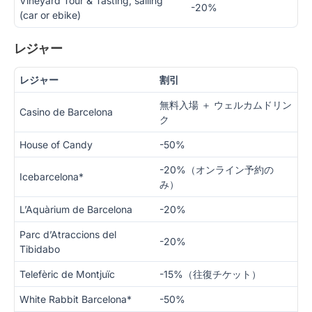
Vineyard Tour & Tasting, sailing
-20%
(car or ebike)
レジャー
レジャー
割引
無料入場 ＋ ウェルカムドリン
Casino de Barcelona
ク
House of Candy
-50%
-20%（オンライン予約の
Icebarcelona*
み）
L’Aquàrium de Barcelona
-20%
Parc d’Atraccions del
-20%
Tibidabo
Telefèric de Montjuïc
-15%（往復チケット）
White Rabbit Barcelona*
-50%