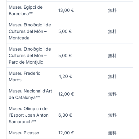
Museu Egipci de
13,00 €
無料
Barcelona**
Museu Etnològic i de
Cultures del Món –
5,00 €
無料
Montcada
Museu Etnològic i de
Cultures del Món –
5,00 €
無料
Parc de Montjuïc
Museu Frederic
4,20 €
無料
Marès
Museu Nacional d’Art
12,00 €
無料
de Catalunya**
Museu Olímpic i de
l’Esport Joan Antoni
6,30 €
無料
Samaranch**
Museu Picasso
12,00 €
無料