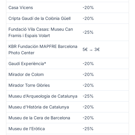
Casa Vicens
-20%
Cripta Gaudí de la Colònia Güell
-20%
Fundació Vila Casas: Museu Can
-25%
Framis i Espais Volart
KBR Fundación MAPFRE Barcelona
5€ → 3€
Photo Center
Gaudí Experiència*
-20%
Mirador de Colom
-20%
Mirador Torre Glòries
-20%
Museu d’Arqueologia de Catalunya
-25%
Museu d’Història de Catalunya
-20%
Museu de la Cera de Barcelona
-20%
Museu de l’Eròtica
-25%