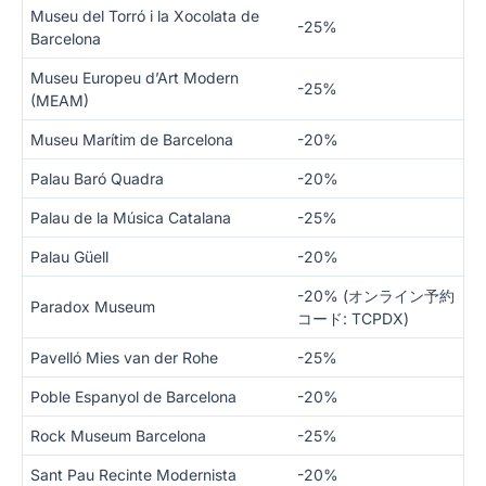
Museu del Torró i la Xocolata de
-25%
Barcelona
Museu Europeu d’Art Modern
-25%
(MEAM)
Museu Marítim de Barcelona
-20%
Palau Baró Quadra
-20%
Palau de la Música Catalana
-25%
Palau Güell
-20%
-20% (オンライン予約
Paradox Museum
コード: TCPDX)
Pavelló Mies van der Rohe
-25%
Poble Espanyol de Barcelona
-20%
Rock Museum Barcelona
-25%
Sant Pau Recinte Modernista
-20%