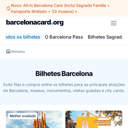
Saltar
Novo: All-In Barcelona Card (inclui Sagrada Família +
para
transporte ilimitado + 33 museus) »
o
ME
conteúdo
Todos os bilhetes
O Barcelona Pass
Bilhetes Sagrada F
/
Bilhetes
Bilhetes Barcelona
Evite filas e compre online os bilhetes para as principais atrações
de Barcelona, museus, monumentos, visitas guiadas e city cards.
Melhor avaliado