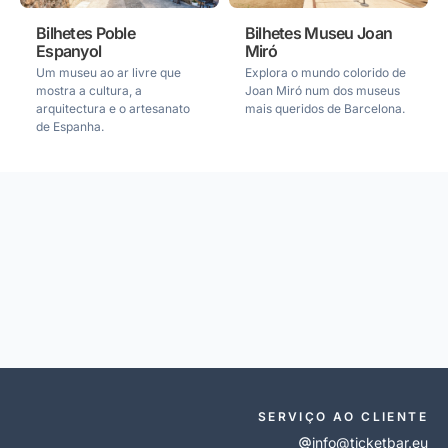
Bilhetes Poble
Bilhetes Museu Joan
Espanyol
Miró
Um museu ao ar livre que
Explora o mundo colorido de
mostra a cultura, a
Joan Miró num dos museus
arquitectura e o artesanato
mais queridos de Barcelona.
de Espanha.
SERVIÇO AO CLIENTE
info@ticketbar.eu