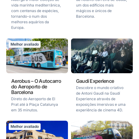
vida marinha mediterrânica,
um dos edifícios mais
com centenas de espécies,
mágicos e únicos de
tornando-o num dos
Barcelona.
melhores aquários da
Europa.
Melhor avaliado
Aerobus – O Autocarro
Gaudí Experience
do Aeroporto de
Descobre o mundo criativo
Barcelona
de Antoni Gaudí na Gaudí
Direto do Aeroporto de El
Experience através de
Prat até à Plaça Catalunya
exposições imersivas e uma
em 35 minutos.
experiência de cinema 4D.
Melhor avaliado