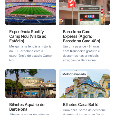
Experiência Spotify
Barcelona Card
Camp Nou (Visita ao
Express (Agora:
Estádio)
Barcelona Card 48h)
Mergulha na lendária história
Um city pass de 48 horas
do FC Barcelona com a
com transporte gratuito e
experiência do estádio Camp
descontos nas principais
Nou.
atrações de Barcelona.
Melhor avaliado
Bilhetes Aquário de
Bilhetes Casa Batlló
Barcelona
Uma obra-prima de destaque
Alberga a maior coleção de
da notável carreira de Gaudí,