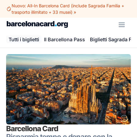
Vai
Nuovo: All-In Barcelona Card (include Sagrada Familia +
al
trasporto illimitato + 33 musei) »
contenuto
ME
Tutti i biglietti
Il Barcellona Pass
Biglietti Sagrada Fam
Barcellona Card
Risparmia tempo e denaro con la