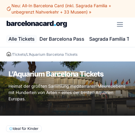
Zum
Neu: All-In Barcelona Card (inkl. Sagrada Familia +
Inhalt
unbegrenzt Nahverkehr + 33 Museen) »
springen
ME
Alle Tickets
Der Barcelona Pass
Sagrada Família Tic
/
Tickets
/
L’Aquarium Barcelona Tickets
L’Aquarium Barcelona Tickets
Heimat der größten Sammlung mediterranen Meereslebens
mit Hunderten von Arten – eines der besten Aquarien
Europas.
Ideal für Kinder