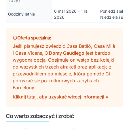
2026)
6 mar 2026 – 1 lis
Poniedziałek –
Godziny letnie
2026
Niedziela i świę
Oferta specjalna
:
Jeśli planujesz zwiedzić Casa Batlló, Casa Milà
i Casa Vicens,
3 Domy Gaudiego
jest bardzo
wygodną opcją. Obejmuje on wstęp bez kolejki
do wszystkich trzech atrakcji oraz aplikację z
przewodnikiem po mieście, która pomoże Ci
poruszać się po kulturowych zabytkach
Barcelony.
Kliknij tutaj, aby uzyskać więcej informacji »
Co warto zobaczyć i zrobić