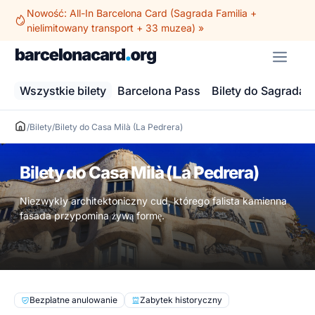
Przejdź
Nowość: All-In Barcelona Card (Sagrada Familia +
do
nielimitowany transport + 33 muzea) »
treści
ME
Wszystkie bilety
Barcelona Pass
Bilety do Sagrada F
/
Bilety
/
Bilety do Casa Milà (La Pedrera)
Bilety do Casa Milà (La Pedrera)
Niezwykły architektoniczny cud, którego falista kamienna
fasada przypomina żywą formę.
Bezpłatne anulowanie
Zabytek historyczny