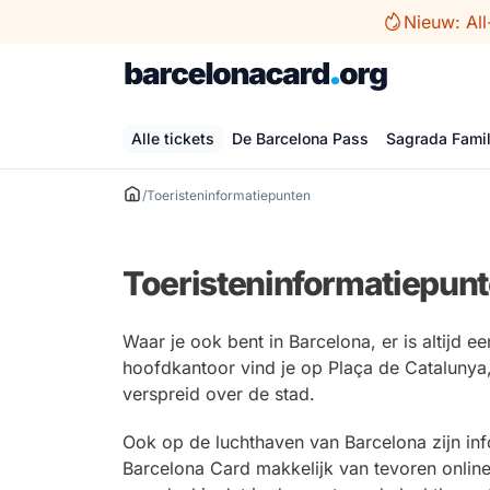
Ga
Nieuw: All
naar
de
inhoud
Alle tickets
De Barcelona Pass
Sagrada Famil
/
Toeristeninformatiepunten
Toeristeninformatiepun
Waar je ook bent in Barcelona, er is altijd e
hoofdkantoor vind je op Plaça de Catalunya,
verspreid over de stad.
Ook op de luchthaven van Barcelona zijn info
Barcelona Card makkelijk van tevoren onlin