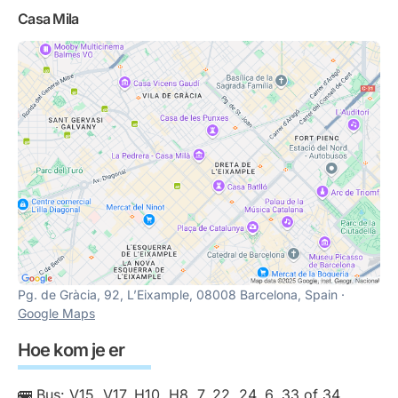
Casa Mila
Pg. de Gràcia, 92, L’Eixample, 08008 Barcelona, Spain ·
Google Maps
Hoe kom je er
🚌 Bus: V15, V17, H10, H8, 7, 22, 24, 6, 33 of 34