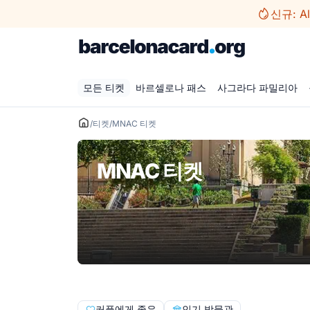
컨
신규: A
텐
츠
로
건
모든 티켓
바르셀로나 패스
사그라다 파밀리아
너
뛰
기
/
티켓
/
MNAC 티켓
MNAC 티켓
커플에게 좋은
인기 박물관