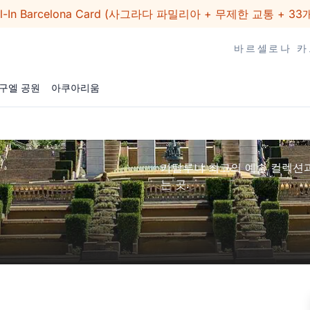
ll-In Barcelona Card (사그라다 파밀리아 + 무제한 교통 + 33
바르셀로나 카
구엘 공원
아쿠아리움
카탈루냐 최고의 예술 컬렉션
는 곳.