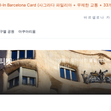
ll-In Barcelona Card (사그라다 파밀리아 + 무제한 교통 + 33
바르셀로나 카
구엘 공원
아쿠아리움
 티켓
생명이 깃든 듯한 물결 모양의
입니다.