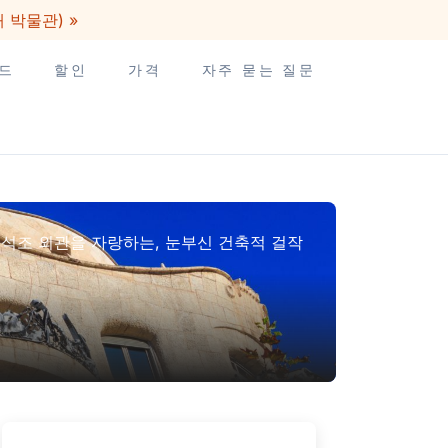
개 박물관) »
드
할인
가격
자주 묻는 질문
 석조 외관을 자랑하는, 눈부신 건축적 걸작