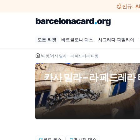
컨
신규: A
텐
츠
로
건
모든 티켓
바르셀로나 패스
사그라다 파밀리아
너
뛰
기
/
티켓
/
카사 밀라 – 라 페드레라 티켓
카사 밀라 – 라 페드레라
무료 취소
역사적 명소