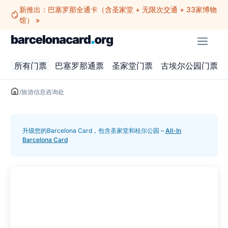
跳
新推出：巴塞罗那全通卡（含圣家堂 + 无限次交通 + 33家博物
至
馆） »
内
菜
容
单
所有门票
巴塞罗那通票
圣家堂门票
古埃尔公园门票
/
旅游信息咨询处
升级您的Barcelona Card，包含圣家堂和桂尔公园 –
All-In
Barcelona Card